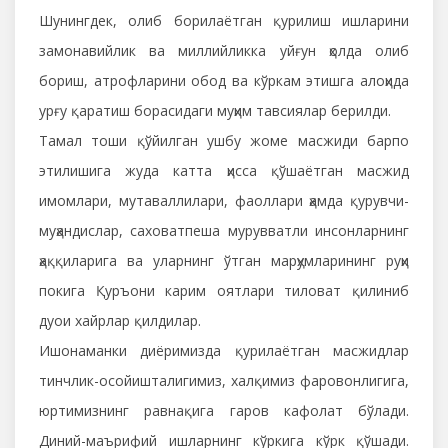
Шунингдек, олиб борилаётган қурилиш ишларини
замонавийлик ва миллийликка уйғун ҳолда олиб
бориш, атрофларини обод ва кўркам этишга алоҳида
урғу қаратиш борасидаги муҳим тавсиялар берилди.
Тамал тоши қўйилган ушбу жоме масжиди барпо
этилишига жуда катта ҳисса қўшаётган масжид
имомлари, мутаваллилари, фаоллари ҳамда қурувчи-
муҳандислар, саховатпеша мурувватли инсонларнинг
ҳаққиларига ва уларнинг ўтган марҳумларининг руҳи
покига Қуръони карим оятлари тиловат қилиниб
дуои хайрлар қилдилар.
Ишонаманки диёримизда қурилаётган масжидлар
тинчлик-осойишталигимиз, халқимиз фаровонлигига,
юртимизнинг равнақига гаров кафолат бўлади.
Диний-маърифий ишларнинг кўркига кўрк қўшади.