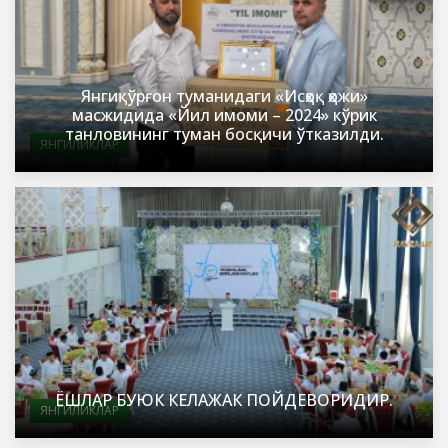
Янгиқўрғон туманидаги «Исҳоқ ҳожи»
масжидида «Йил имоми – 2024» кўрик
танловининг туман босқичи ўтказилди.
ЯНГИЛИКЛАР
ЁШЛАР БУЮК КЕЛАЖАК ПОЙДЕВОРИДИР.
ЯНГИЛИКЛАР