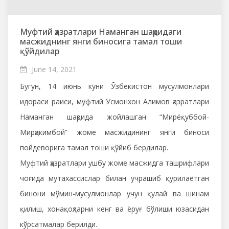
Муфтий ҳазратлари Наманган шаҳридаги
масжиднинг янги биносига тамал тоши
қўйдилар
June 14, 2021
Бугун, 14 июнь куни Ўзбекистон мусулмонлари
идораси раиси, муфтий Усмонхон Алимов ҳазратлари
Наманган шаҳрида жойлашган “Мирёқуббой-
Мирҳакимбой” жоме масжидининг янги биноси
пойдеворига тамал тоши қўйиб бердилар.
Муфтий ҳазратлари ушбу жоме масжидга ташрифлари
чоғида мутахассислар билан учрашиб қурилаётган
бинони мўмин-мусулмонлар учун қулай ва шинам
қилиш, хонақоҳларни кенг ва ёруғ бўлиши юзасидан
кўрсатмалар берилди.