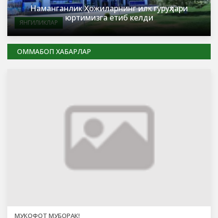
Наманганлик Ҳожиларнинг илк гуруҳлари
юртимизга етиб келди
ЯНГИЛИКЛАР
ОММАБОП ХАБАРЛАР
МУКОФОТ МУБОРАК!