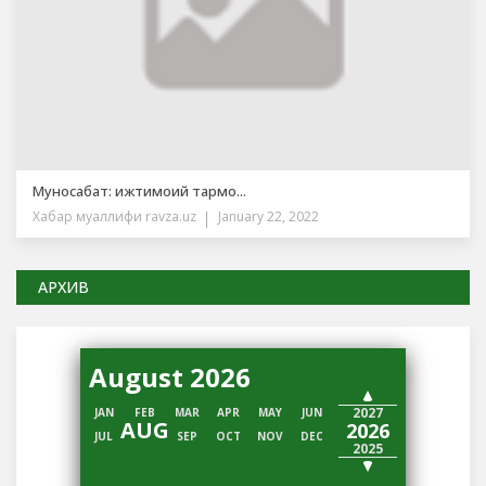
Муносабат: ижтимоий тармо...
Хабар муаллифи
ravza.uz
January 22, 2022
АРХИВ
August 2026
2028
2027
JAN
FEB
MAR
APR
MAY
JUN
AUG
2026
JUL
SEP
OCT
NOV
DEC
2025