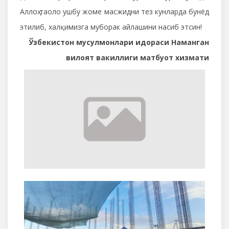
Аллоҳ таоло ушбу жоме масжидни тез кунларда бунёд
этилиб, халқимизга муборак айлашини насиб этсин!
Ўзбекистон мусулмонлари идораси Наманган
вилоят вакиллиги матбуот хизмати