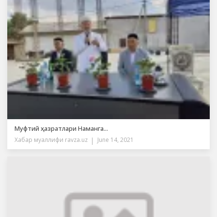
Муфтий ҳазратлари Наманга...
Хабар муаллифи
ravza.uz
June 14, 2021