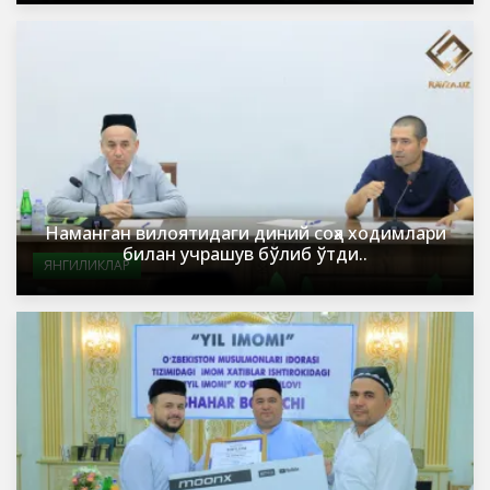
Наманган вилоятидаги диний соҳа ходимлари
билан учрашув бўлиб ўтди..
ЯНГИЛИКЛАР