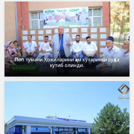
Поп тумани Ҳожиларини ҳам кўтаринки руҳда
кутиб олинди.
ЯНГИЛИКЛАР