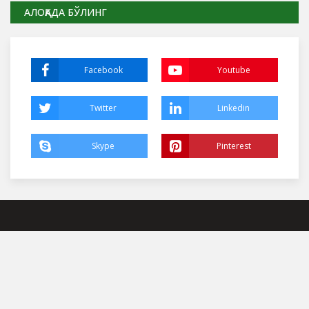
АЛОҚАДА БЎЛИНГ
Facebook
Youtube
Twitter
Linkedin
Skype
Pinterest
БИЗ ҲАҚИМИЗДА
Наманган шахри