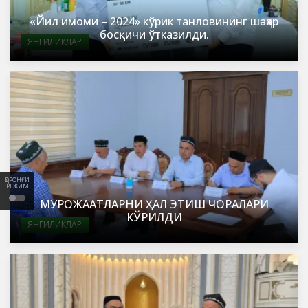
«Йил имоми – 2024» кўрик танловининг шаҳар
босқичи ўтказилди.
ЯНГИЛИКЛАР
ҚОРОНҒИ
РЕЖИМ
МУРОЖААТЛАРНИ ҲАЛ ЭТИШ ЧОРАЛАРИ
КЎРИЛДИ
ЯНГИЛИКЛАР