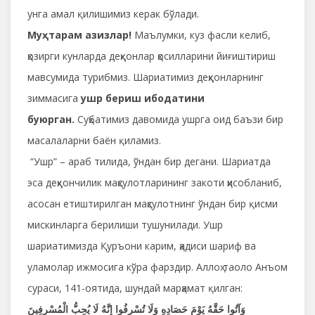
унга амал қилишимиз керак бўлади.
Муҳтарам азизлар!
Маълумки, куз фасли келиб,
ҳозирги кунларда деҳқонлар ҳосилларини йиғиштириш
мавсумида турибмиз. Шариатимиз деҳқонларнинг
зиммасига
ушр бериш ибодатини
буюрган.
Суҳбатимиз давомида ушрга оид баъзи бир
масалаларни баён қиламиз.
“Ушр” – араб тилида, ўндан бир дегани. Шариатда
эса деҳқончилик маҳсулотларининг закоти ҳисобланиб,
асосан етиштирилган маҳсулотнинг ўндан бир қисми
мискинларга берилиши тушунилади. Ушр
шариатимизда Қуръони карим, ҳадиси шариф ва
уламолар ижмосига кўра фарздир. Аллоҳ таоло Анъом
сураси, 141-оятида, шундай марҳамат қилган:
وَآتُوا حَقَّهُ يَوْمَ حَصَادِهِ وَلَا تُسْرِفُوا إِنَّهُ لَا يُحِبُّ الْمُسْرِفِينَ