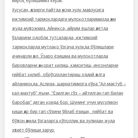
йироқ бўлишимиз керак.
Хусусан, ҳозирги пайтда ҳусни хулқ мавзусига
ижтимоий тармоқлардаги мулоқотларимизда ҳам
жуда муҳтожмиз. Айниқса, айрим ёшлар ҳаётда
ўзларини одобли тутсаларда, ижтимоий
тармоқларда мутлақо ўзгача хулқда бўлишлари
ачинарли ҳол. Ўзаро ёзишма ва мулоқотларда
бировларни ҳақорат қилиш, камситиш, инсонларни
ғийбат қилиб, обрўсизлантириш оддий ҳолга
айланмоқда. Аслида, шариатимизга кўра “Ал-мактуб –
кал-махтуб” яъни, “Ёзилган сўз – айтилган гап билан
баробар” деган қоида бор. Шунинг учун мусулмон
киши ҳар бир гап-сўзини ўйлаб ёзиши, ғийбат ва
бўҳтон ҳамда ўзгаларга қўполлик ва зулмдан жуда
эҳтиёт бўлиши зарур.