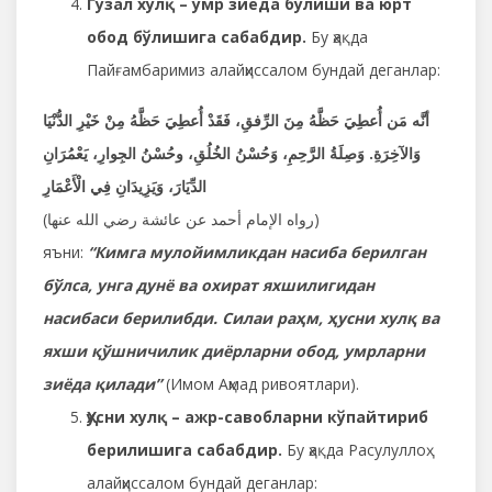
Гўзал хулқ – умр зиёда бўлиши ва юрт
обод бўлишига сабабдир.
Бу ҳақда
Пайғамбаримиз алайҳиссалом бундай деганлар:
أنَّه مَن أُعطِيَ حَظَّهُ مِنَ الرِّفقِ، فَقَدْ أُعطِيَ حَظَّهُ مِنْ خَيْرِ الدُّنْيَا
وَالآخِرَةِ. وَصِلَةُ الرَّحِمِ، وَحُسْنُ الخُلُقِ، وحُسْنُ الجِوارِ، يَعْمُرَانِ
الدِّيَارَ، وَيَزِيدَانِ فِي الْأَعْمَارِ
(رواه الإمام أحمد عن عائشة رضي الله عنها)
яъни:
“Кимга мулойимликдан насиба берилган
бўлса, унга дунё ва охират яхшилигидан
насибаси берилибди. Силаи раҳм, ҳусни хулқ ва
яхши қўшничилик диёрларни обод, умрларни
зиёда қилади”
(Имом Аҳмад ривоятлари).
Ҳусни хулқ – ажр-савобларни кўпайтириб
берилишига сабабдир.
Бу ҳақда Расулуллоҳ
алайҳиссалом бундай деганлар: