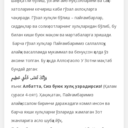
шафқатли бўлиш, ўзгани айб-нуқсонларини ва саҳв-
хатоларини кечириш каби гўзал ахлоқларга
чақиради. Гўзал хулқли бўлиш – пайғамбарлар,
сиддиқлар ва солиҳ зотларнинг хулқларидан бўлиб, бу
билан киши буюк мақом ва мартабаларга эришади.
Барча гўзал хулқлар Пайғамбаримиз саллаллоҳу
алайҳи васалламда мукаммал ва бенуқсон ҳолда ўз
аксини топган. Бу ҳақда Аллоҳ таоло У Зотни мақтаб
бундай деган:
وَإِنَّكَ لَعَلى خُلُقٍ عَظِيمٍ
яъни:
Албатта, Сиз буюк хулқ узрадирсиз!
(Қалам
сураси 4-оят). Ҳақиқатан, Пайғамбаримиз
алайҳиссалом биринчи даражадаги комил инсон ва
барча яхши хулқларни ўзларида жамлаган Зот
эканларига асло шубҳа йўқ.