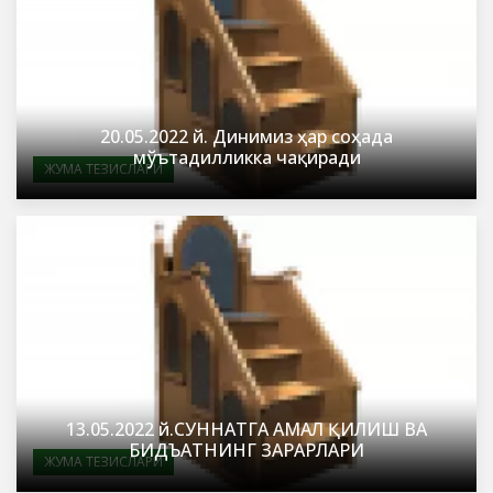
20.05.2022 й. Динимиз ҳар соҳада
мўътадилликка чақиради
ЖУМА ТЕЗИСЛАРИ
13.05.2022 й.СУННАТГА АМАЛ ҚИЛИШ ВА
БИДЪАТНИНГ ЗАРАРЛАРИ
ЖУМА ТЕЗИСЛАРИ