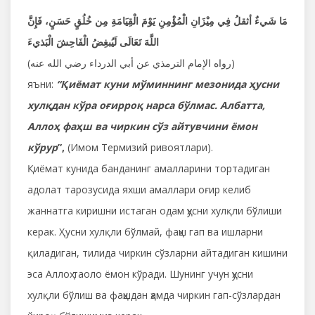
مَا شَيءٌ أثقلُ فِي مِيْزَانِ الْمُؤْمِنِ يَوْمَ الْقِيَامَةِ مِن خُلُقٍ حَسَنٍ، فَإِنَّ
اللَّهَ تَعَالَى لَيُبغِضُ الْفَاحِشَ الْبَذيءَ
(رواه الإمام الترمذي عن أبي الدرداء رضي الله عنه)
яъни:
“Қиёмат куни мўминнинг мезонида ҳусни
хулқдан кўра оғирроқ нарса бўлмас. Албатта,
Аллоҳ фаҳш ва чиркин сўз айтувчини ёмон
кўрур
”,
(Имом Термизий ривоятлари).
Қиёмат кунида банданинг амалларини тортадиган
адолат тарозусида яхши амаллари оғир келиб
жаннатга киришни истаган одам ҳусни хулқли бўлиши
керак. Ҳусни хулқли бўлмай, фаҳш гап ва ишларни
қиладиган, тилида чиркин сўзларни айтадиган кишини
эса Аллоҳ таоло ёмон кўради. Шунинг учун ҳусни
хулқли бўлиш ва фаҳшдан ҳамда чиркин гап-сўзлардан