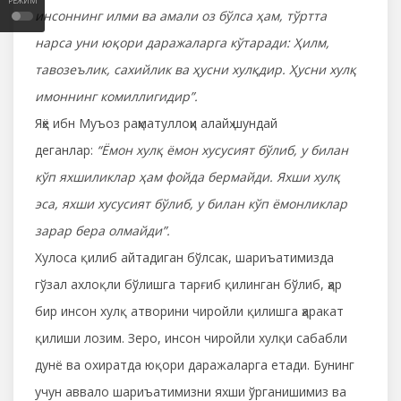
РЕЖИМ
инсоннинг илми ва амали оз бўлса ҳам, тўртта
нарса уни юқори даражаларга кўтаради: Ҳилм,
тавозеълик, сахийлик ва ҳусни хулқдир. Ҳусни хулқ
имоннинг комиллигидир”.
Яҳё ибн Муъоз раҳматуллоҳи алайҳ шундай
деганлар:
“Ёмон хулқ ёмон хусусият бўлиб, у билан
кўп яхшиликлар ҳам фойда бермайди. Яхши хулқ
эса, яхши хусусият бўлиб, у билан кўп ёмонликлар
зарар бера олмайди”.
Хулоса қилиб айтадиган бўлсак, шариъатимизда
гўзал ахлоқли бўлишга тарғиб қилинган бўлиб, ҳар
бир инсон хулқ атворини чиройли қилишга ҳаракат
қилиши лозим. Зеро, инсон чиройли хулқи сабабли
дунё ва охиратда юқори даражаларга етади. Бунинг
учун аввало шариъатимизни яхши ўрганишимиз ва