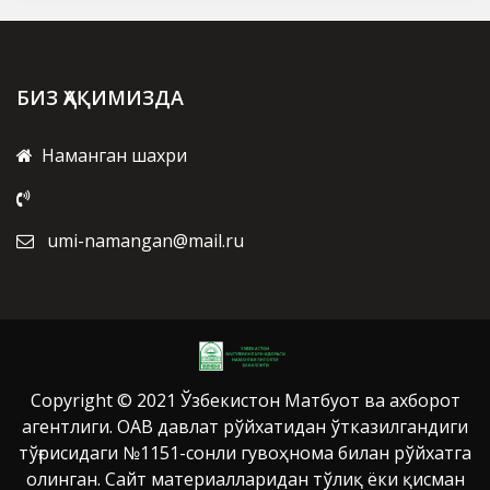
БИЗ ҲАҚИМИЗДА
Наманган шахри
umi-namangan@mail.ru
Copyright © 2021 Ўзбекистон Матбуот ва ахборот
агентлиги. ОАВ давлат рўйхатидан ўтказилгандиги
тўғрисидаги №1151-сонли гувоҳнома билан рўйхатга
олинган. Сайт материалларидан тўлиқ ёки қисман