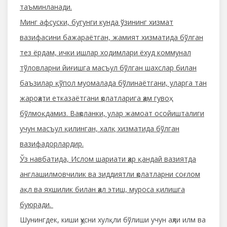
таъминланади.
Минг афсуски, бугунги кунда ўзининг хизмат
вазифасини бажараётган, жамият хизматида бўлган
тез ёрдам, ички ишлар ходимлари ёхуд коммунал
тўловларни йиғишга масъул бўлган шахслар билан
баъзилар қўпол муомалада бўлинаётгани, уларга тан
жароҳати етказаётгани ҳолатларига ҳам гувоҳ
бўлмоқдамиз. Ваҳоланки, улар жамоат осойишталиги
учун масъул қилинган, халқ хизматида бўлган
вазифадорлардир.
Ўз навбатида, Ислом шариати ҳар қандай вазиятда
англашилмовчилик ва зиддиятли ҳолатларни соғлом
ақл ва яхшилик билан ҳал этиш, муроса қилишга
буюради.
Шунингдек, киши ҳусни хулқли бўлиши учун аҳли илм ва