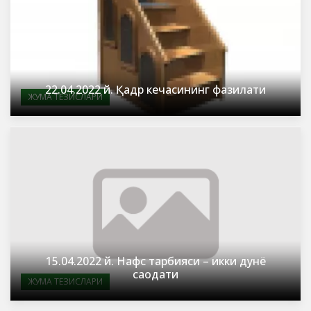
22.04.2022 й. Қадр кечасининг фазилати
ЖУМА ТЕЗИСЛАРИ
15.04.2022 й. Нафс тарбияси – икки дунё
саодати
ЖУМА ТЕЗИСЛАРИ