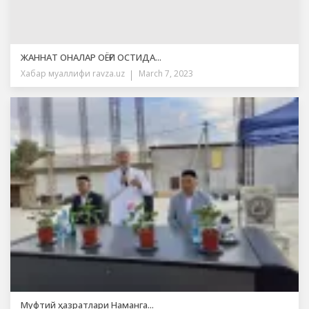
ЖАННАТ ОНАЛАР ОЁҒИ ОСТИДА...
Хабар муаллифи
ravza.uz
March 7, 2023
Муфтий ҳазратлари Наманга...