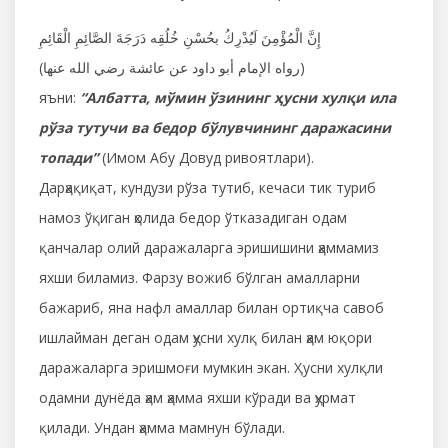
إِنَّ الْمُؤْمِنَ لَيُدْرِكُ بحُسْنِ خُلُقِه دَرَجَةَ الصَّائِمِ الْقَائِمِ
(رواه الإمام أبو داود عن عائشة رضي الله عنها)
яъни:
“Албатта, мўмин ўзининг ҳусни хулқи ила
рўза тутучи ва бедор бўлувчининг даражасини
топади”
(Имом Абу Довуд ривоятлари).
Дарҳақиқат, кундузи рўза тутиб, кечаси тик туриб
намоз ўқиган ҳолида бедор ўтказадиган одам
қанчалар олий даражаларга эришишини ҳаммамиз
яхши биламиз. Фарзу вожиб бўлган амалларни
бажариб, яна нафл амаллар билан ортиқча савоб
ишлайман деган одам ҳусни хулқ билан ҳам юқори
даражаларга эришмоғи мумкин экан. Ҳусни хулқли
одамни дунёда ҳам ҳамма яхши кўради ва ҳурмат
қилади. Ундан ҳамма мамнун бўлади.