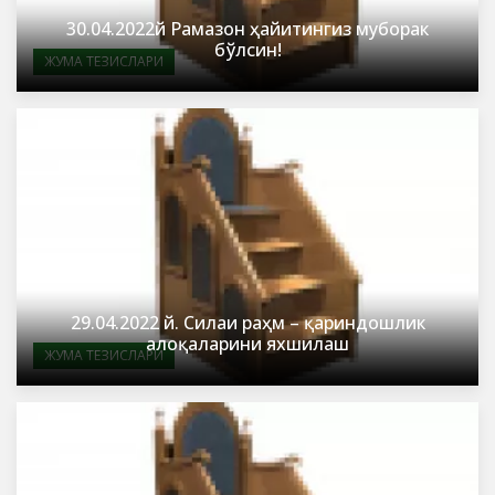
30.04.2022й Рамазон ҳайитингиз муборак
бўлсин!
ЖУМА ТЕЗИСЛАРИ
29.04.2022 й. Силаи раҳм – қариндошлик
алоқаларини яхшилаш
ЖУМА ТЕЗИСЛАРИ