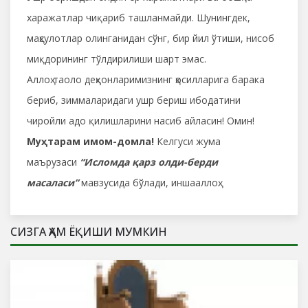
харажатлар чиқариб ташланмайди. Шунингдек,
маҳсулотлар олинганидан сўнг, бир йил ўтиши, нисоб
миқдорининг тўлдирилиши шарт эмас.
Аллоҳ таоло деҳқонларимизнинг ҳосилларига барака
бериб, зиммаларидаги ушр бериш ибодатини
чиройли адо қилишларини насиб айласин! Омин!
Муҳтарам имом-домла!
Келгуси жума
маърузаси
“Исломда қарз олди-берди
масаласи”
мавзусида бўлади, иншааллоҳ.
СИЗГА ҲАМ ЁҚИШИ МУМКИН