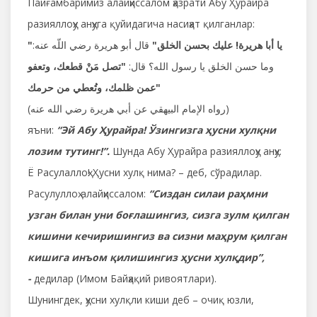
Пайғамбаримиз алайҳиссалом ҳазрати Абу Ҳурайра
разияллоҳу анҳуга қуйидагича насиҳат қилганлар:
"
قال أبو هريرة رضي اللّه عنه:
يا أبا هريرة! عليك بحسن الخلق"
وما حسن الخلق يا رسول الله؟ قال:
"تصل مَنْ قطعك، وتعفو
عمن ظلمك، وتُعطي من حرمك"
(رواه الإمام البيهقي عن أبي هريرة رضي الله عنه)
яъни:
“Эй Абу Ҳурайра! Ўзингизга ҳусни хулқни
лозим тутинг!”.
Шунда Абу Ҳурайра разияллоҳу анҳу:
Ё Расулаллоҳ! Ҳусни хулқ нима? – деб, сўрадилар.
Расулуллоҳ алайҳиссалом:
“Сиздан силаи раҳмни
узган билан уни боғлашингиз, сизга зулм қилган
кишини кечиришингиз ва сизни маҳрум қилган
кишига инъом қилишингиз ҳусни хулқдир”,
-
дедилар (Имом Байҳақий ривоятлари).
Шунингдек, ҳусни хулқли киши деб – очиқ юзли,