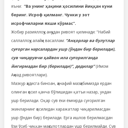
яъни:
“Ва унинг ҳақини ҳосилини йиққан куни
беринг. Исроф қилманг. Чунки у зот
исрофчиларни яxши кўрмас”.
Жобир разияллоҳу анҳудан ривоят қилинади: “Набий
саллаллоҳу алайҳи васаллам:
“Анҳорлар ва булутлар
суғорган нарсалардан ушр (ўндан бир берилади),
сув чиқарувчи ҳайвон ила суғорилганда
йигирмадан бир (берилади)”, дедилар”
(Имом
Аҳмад ривоятлари).
Мазкур ҳадисга биноан, ҳанафий мазҳабимизда ердан
олинган ҳосил қанча бўлишидан қатъи назар, ундан
ушр берилади. Оқар сув ёки ёмғирда суғорилган
экинларнинг ҳосилидан харажатлар чиқарилмасдан
ушр (ўндан бир) берилади. Ерга ишлов берилмасдан
ўзи ўсиб чиққан маҳсулотлардан ушр берилмайди. Сув