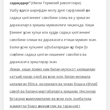
садақадир”
(Имом Термизий ривоятлари).
Ушбу ҳадиси шарифдан молу дунё сарфламай ҳам
садақа қилганнинг савобини олиш ва у эришган
даражаларга эришиш мумкинлиги чиқмоқда. Киши
ўзининг ҳусни хулқи ила худди садақа қилганнинг
савобини олиши ва даражасига етиши мумкин экан.
Балки ҳусни хулқнинг шўъбаларидан ҳар бири ўз
соҳибини садақа қилган кишининг савобига ва
даражасига эриштирар экан.
Демак, киши доимо ким билан мулоқот қилишидан
қатъий назар одоб ва ҳусни хулқ билан муомала
қиладиган бўлса, юқоридаги ва ундан бошқа кўплаб
савоб ва баланд мартабаларга эришади. Инсонлар
ўртасида ҳушмуомилалик ва ҳусни хулқ оқибатида
жамиятда ўзаро ҳамжиҳатлик ва тараққиёт