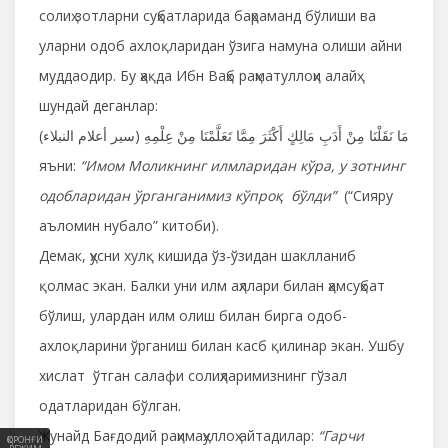
солиҳ зотларни суҳбатларида баҳраманд бўлиши ва
уларни одоб ахлоқларидан ўзига намуна олиши айни
муддаодир. Бу ҳақда Ибн Ваҳб раҳматуллоҳи алайҳ
шундай деганлар:
مَا نَقَلْنَا مِنْ أَدَبِ مَالِكٍ أَكْثَرَ مِمَّا تَعَلَّمْنَا مِنْ عِلْمِهِ (سير أعلام النبلاء)
яъни:
“Имом Моликнинг илмларидан кўра, у зотнинг
одобларидан ўрганганимиз кўпроқ бўлди”
(“Cияру
аъломин нубало” китоби).
Демак, ҳусни хулқ кишида ўз-ўзидан шаклланиб
қолмас экан. Балки уни илм аҳллари билан ҳамсуҳбат
бўлиш, улардан илм олиш билан бирга одоб-
ахлоқларини ўрганиш билан касб қилинар экан. Ушбу
хислат ўтган салафи солиҳларимизнинг гўзал
одатларидан бўлган.
Жунайд Бағдодий раҳимаҳуллоҳ айтадилар:
“Гарчи
ҚОРОНҒИ