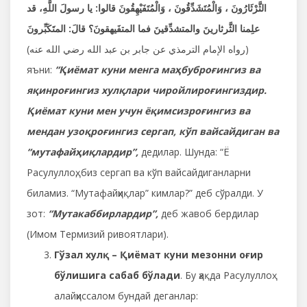
الثَّرْثَارُونَ ، وَالْمُتَشَدِّقُونَ ، وَالْمُتَفَيْهِقُونَ
قالوا: يا رسولَ اللَّهِ، قد
علِمنا الثَّرثارينَ والمتشدِّقينَ فما المتفَيهقونَ؟ قالَ: المتَكَبِّرونَ
(رواه الإمام الترمذي عن جابر بن عبد الله رضي الله عنه)
яъни:
“Қиёмат куни менга маҳбуброғингиз ва
яқинроғингиз хулқлари чиройлироғингиздир.
Қиёмат куни мен учун ёқимсизроғингиз ва
мендан узоқроғингиз сергап, кўп вайсайдиган ва
“мутафайҳиқлардир”,
дедилар. Шунда: “Ё
Расулуллоҳ, биз сергап ва кўп вайсайдиганларни
биламиз. “Мутафайҳиқлар” кимлар?” деб сўралди. У
зот:
“Мутакаббирлардир”,
деб жавоб бердилар
(Имом Термизий ривоятлари).
Гўзал хулқ – Қиёмат куни мезонни оғир
бўлишига сабаб бўлади
. Бу ҳақда Расулуллоҳ
алайҳиссалом бундай деганлар: