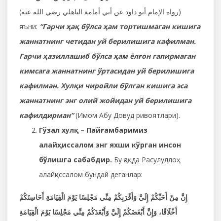
(رواه الإمام أبو داود عن أبي أمامة الباهلي رضي الله عنه)
яъни:
“Гарчи ҳақ бўлса ҳам тортишмаган кишига
жаннатнинг четидан уй берилишига кафилман.
Гарчи ҳазиллашиб бўлса ҳам ёлғон гапирмаган
кимсага жаннатнинг ўртасидан уй берилишига
кафилман. Хулқи чиройли бўлган кишига эса
жаннатнинг энг олий жойидан уй берилишига
кафилдирман”
(Имом Абу Довуд ривоятлари).
Гўзал хулқ – Пайғамбаримиз
алайҳиссалом энг яхши кўрган инсон
бўлишга сабабдир.
Бу ҳақда Расулуллоҳ
алайҳиссалом бундай деганлар:
إِنَّ مِنْ أَحَبِّكُمْ إِلَيَّ وَأَقْرَبِكُمْ مِنِّي مَجْلِسًا يَوْمَ الْقِيَامَةِ أَحَاسِنَكُمْ
أَخْلَاقًا، وَإِنَّ أَبْغَضَكُمْ إِلَيَّ وَأَبْعَدَكُمْ مِنِّي مَجْلِسًا يَوْمَ الْقِيَامَةِ