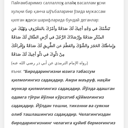
Пайғамбаримиз саллаллоҳу алайҳи васаллам ҳусни
хулқни бир қанча шўъбаларини ўзида мужассам
қилган ҳадиси шарифларида бундай деганлар:
تَبَسُّمُكَ في وَجْهِ أخِيكَ لَكَ صَدَقَةٌ وأمْرُكَ بالمَعْرُوفِ ونَهْيُكَ عنِ
المنْكَرِ صَدَقَةٌ وإِرْشادُكَ الرَّجُلَ في أرْضِ الضَّلالِ لَكَ صَدَقَةٌ
وإِماطَتُكَ الحَجَرَ والشَّوْكَ والعَظْمَ عن الطَّرِيقِ لَكَ صَدَقَةٌ وإِفْراغُكَ
مِنْ دَلْوِكَ في دَلْوِ أخِيكَ لَكَ صَدَقَةٌ
(رواه الإمام الترمذي عن أبي ذر رضي الله عنه)
яъни:
“Биродарингизни юзига табассум
қилмоғингиз садақадир. Амри маъруф, наҳйи
мункар қилмоғингиз садақадир. Йўлда адашган
одамга тўғри йўлни кўрсатиб қўймоғингиз
садақадир. Йўлдан тошни, тиконни ва суякни
олиб ташлашингиз садақадир. Челагингиздан
биродарингизнинг челагига қуйиб бермоғингиз