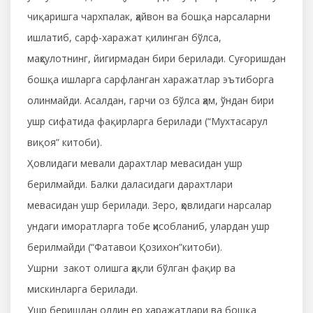
чиқаришга чархпалак, ҳайвон ва бошқа нарсаларни
ишлатиб, сарф-харажат қилинган бўлса,
маҳсулотнинг, йигирмадан бири берилади. Суғоришдан
бошқа ишларга сарфланган харажатлар эътиборга
олинмайди. Асалдан, гарчи оз бўлса ҳам, ўндан бири
ушр сифатида фақирларга берилади (“Мухтасарул
виқоя” китоби).
Ҳовлидаги мевали дарахтлар мевасидан ушр
берилмайди. Балки даласидаги дарахтлари
мевасидан ушр берилади. Зеро, ҳовлидаги нарсалар
ундаги иморатларга тобе ҳисобланиб, улардан ушр
берилмайди (“Фатавои Қозихон”китоби).
Ушрни закот олишга ҳақли бўлган фақир ва
мискинларга берилади.
Ушр беришдан олдин ер харажатлари ва бошқа