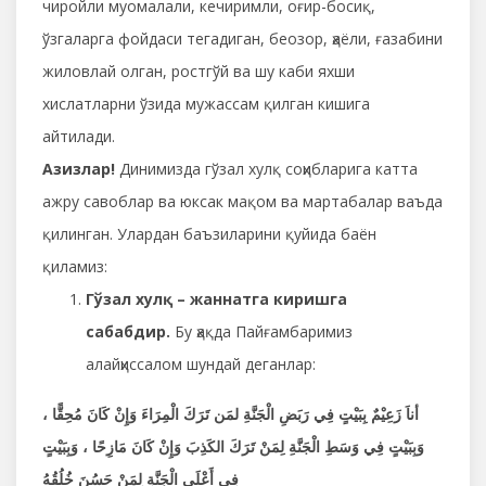
чиройли муомалали, кечиримли, оғир-босиқ,
ўзгаларга фойдаси тегадиган, беозор, ҳаёли, ғазабини
жиловлай олган, ростгўй ва шу каби яхши
хислатларни ўзида мужассам қилган кишига
айтилади.
Азизлар!
Динимизда гўзал хулқ соҳибларига катта
ажру савоблар ва юксак мақом ва мартабалар ваъда
қилинган. Улардан баъзиларини қуйида баён
қиламиз:
Гўзал хулқ – жаннатга киришга
сабабдир.
Бу ҳақда Пайғамбаримиз
алайҳиссалом шундай деганлар:
أناَ زَعِيْمٌ بِبَيْتٍ فِي رَبَضِ الْجَنَّةِ لمَن تَرَكَ الْمِرَاءَ وَإِنْ كَانَ مُحِقًّا ،
وَبِبَيْتٍ فِي وَسَطِ الْجَنَّةِ لِمَنْ تَرَكَ الكَذِبَ وَإِنْ كَانَ مَازِحًا ، وَبِبَيْتٍ
فِي أَعْلَى الْجَنَّةِ لِمَنْ حَسُنَ خُلُقُهُ