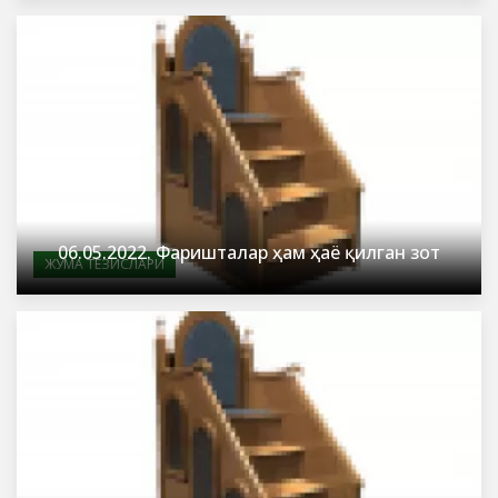
06.05.2022. Фаришталар ҳам ҳаё қилган зот
ЖУМА ТЕЗИСЛАРИ