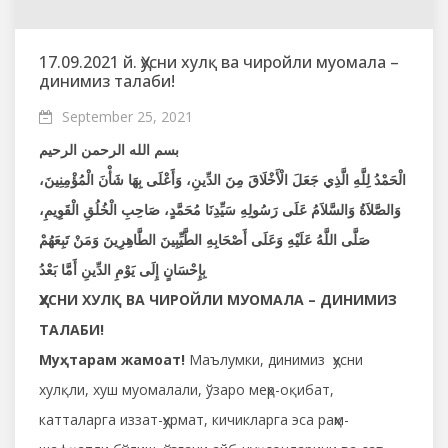
17.09.2021 й. Ҳусни хулқ ва чиройли муомала –
динимиз талаби!
September 25, 2021
بسم الله الرحمن الرحيم
الْحَمْدُ لِلَّهِ الَّذِي جَعَلَ الْأَخْلَاقَ مِنَ الدِّينِ، وَأَعْلَى بِهَا شَأْنَ الْمُؤْمِنِينَ،
وَالصَّلاَةُ وَالسَّلاَمُ عَلَى رَسُولِهِ سَيِّدِنَا مُحَمَّدٍ، صَاحِبِ الْخُلُقِ الْقَوِيمِ،
صَلَّى اللَّهُ عَلَيْهِ وَعَلَى أَصْحَابِهِ الطَّيِّبِينَ الطَّاهِرِينَ وَمَنْ تَبِعَهُمْ
بِإِحْسَانٍ إِلَى يَوْمِ الدِّينِ أَمَّا بَعْدُ
ҲУСНИ ХУЛҚ ВА ЧИРОЙЛИ МУОМАЛА – ДИНИМИЗ
ТАЛАБИ!
Муҳтарам жамоат!
Маълумки, динимиз ҳусни
хулқли, хуш муомалали, ўзаро меҳр-оқибат,
катталарга иззат-ҳурмат, кичикларга эса раҳм-