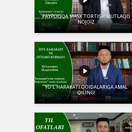
PAYPOQQA MASX TORTISH MUTLAQO
NOJOIZ
ВИДЕО
YOʻL HARAKATI QOIDALARIGA AMAL
QILING!
ВИДЕО