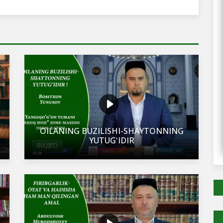
OILANING BUZILISHI-SHAYTONNING
YUTUGʻIDIR
ВИДЕО