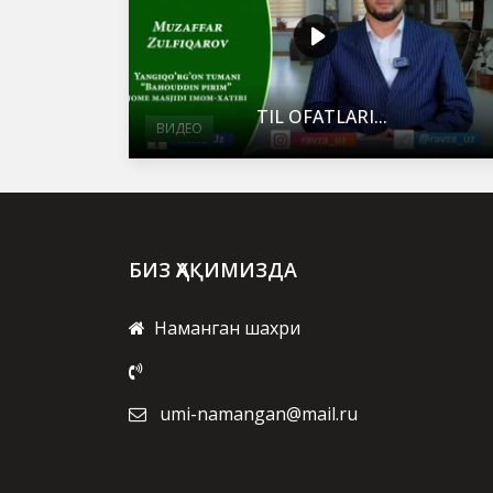
TIL OFATLARI...
ВИДЕО
БИЗ ҲАҚИМИЗДА
Наманган шахри
umi-namangan@mail.ru