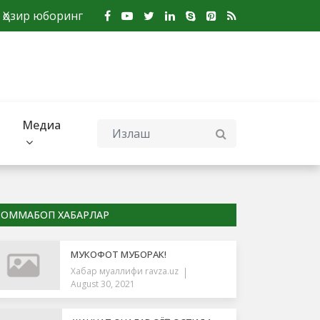
Ҳозир юборинг
Медиа
ОММАБОП ХАБАРЛАР
МУКОФОТ МУБОРАК!
Хабар муаллифи
ravza.uz
August 30, 2021