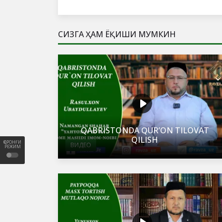
СИЗГА ҲАМ ЁҚИШИ МУМКИН
QABRISTONDA QURʼON TILOVAT
QILISH
ҚОРОНҒИ
ВИДЕО
РЕЖИМ