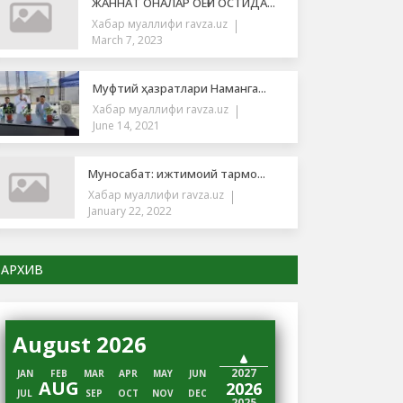
ЖАННАТ ОНАЛАР ОЁҒИ ОСТИДА...
Хабар муаллифи
ravza.uz
March 7, 2023
Муфтий ҳазратлари Наманга...
Хабар муаллифи
ravza.uz
June 14, 2021
Муносабат: ижтимоий тармо...
Хабар муаллифи
ravza.uz
January 22, 2022
АРХИВ
August 2026
2028
2027
JAN
FEB
MAR
APR
MAY
JUN
AUG
2026
JUL
SEP
OCT
NOV
DEC
2025