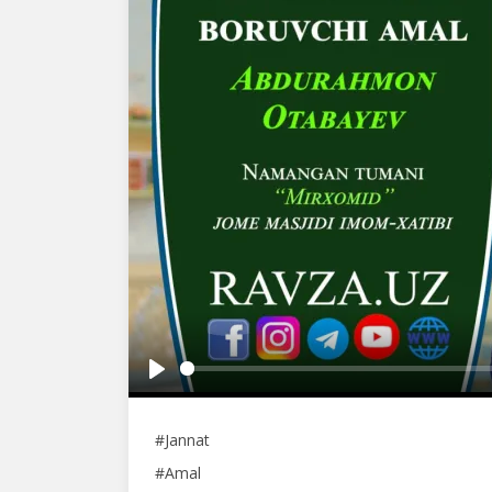
Play
#Jannat
#Amal