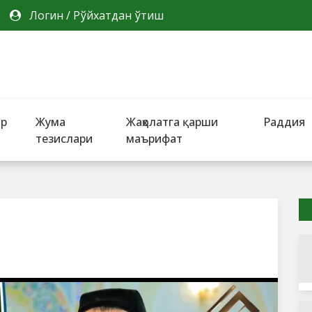
Логин
/
Рўйхатдан ўтиш
ар
Жума
Жаҳолатга қарши
Раддия
тезислари
маърифат