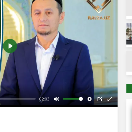
Play
02:03
Mute
Settings
PIP
Enter
fullscreen