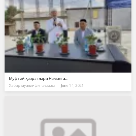
Муфтий ҳазратлари Наманга...
Хабар муаллифи
ravza.uz
June 14, 2021