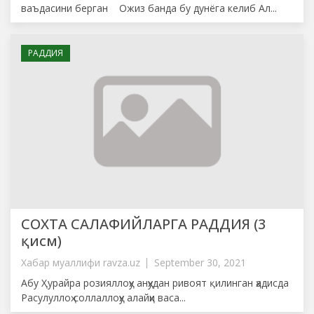
ваъдасини берган Ожиз банда бу дунёга келиб Ал...
РАДДИЯ
СОХТА САЛАФИЙЛАРГА РАДДИЯ (3
қисм)
Хабар муаллифи
ravza.uz
September 30, 2021
Абу Ҳурайра розияллоҳу анҳудан ривоят қилинган ҳадисда
Расулуллоҳ соллаллоҳу алайҳи васа...