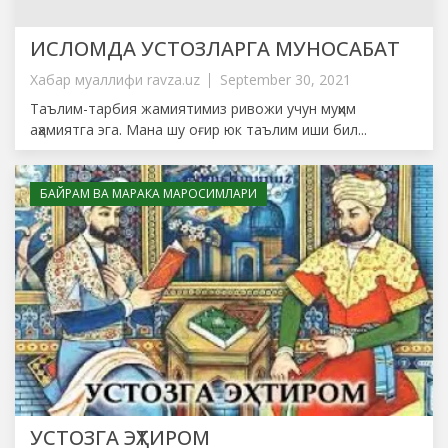
ИСЛОМДА УСТОЗЛАРГА МУНОСАБАТ
Хабар муаллифи
ravza.uz
September 30, 2021
Таълим-тарбия жамиятимиз ривожи учун муҳим
аҳамиятга эга. Мана шу оғир юк таълим иши бил...
БАЙРАМ ВА МАРАКА МАРОСИМЛАРИ
УСТОЗГА ЭҲТИРОМ