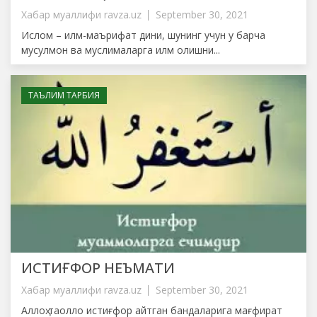
Хабар муаллифи
ravza.uz
September 30, 2021
Ислом – илм-маърифат дини, шунинг учун у барча
мусулмон ва муслималарга илм олишни...
ТАЪЛИМ ТАРБИЯ
ИСТИҒФОР НЕЪМАТИ
Хабар муаллифи
ravza.uz
September 30, 2021
Аллоҳ таолло истиғфор айтган бандаларига мағфират