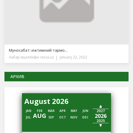
Муносабат: ижтимоий тармо...
Хабар муаллифи
ravza.uz
January 22, 2022
АРХИВ
August 2026
2028
2027
JAN
FEB
MAR
APR
MAY
JUN
AUG
2026
JUL
SEP
OCT
NOV
DEC
2025
2024