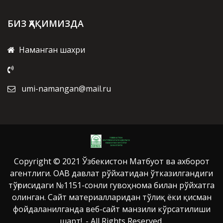
БИЗ ҲАҚИМИЗДА
Наманган шахри
umi-namangan@mail.ru
Copyright © 2021 Ўзбекистон Матбуот ва ахборот
агентлиги. ОАВ давлат рўйхатидан ўтказилгандиги
тўғрисидаги №1151-сонли гувоҳнома билан рўйхатга
олинган. Сайт материалларидан тўлиқ ёки қисман
фойдаланилганда веб-сайт манзили кўрсатилиши
шарт!. - All Rights Reserved.