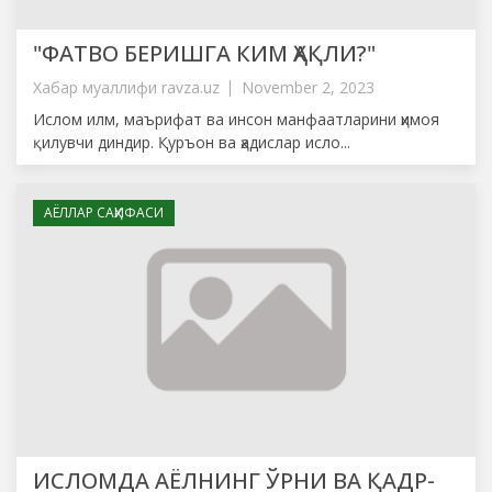
"ФАТВО БЕРИШГА КИМ ҲАҚЛИ?"
Хабар муаллифи
ravza.uz
November 2, 2023
Ислом илм, маърифат ва инсон манфаатларини ҳимоя
қилувчи диндир. Қуръон ва ҳадислар исло...
АЁЛЛАР САҲИФАСИ
ИСЛОМДА АЁЛНИНГ ЎРНИ ВА ҚАДР-