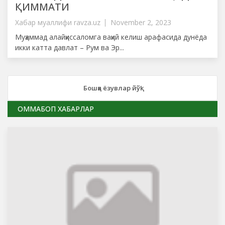
ҚИММАТИ
Хабар муаллифи
ravza.uz
November 2, 2023
Муҳаммад алайҳиссаломга ваҳий келиш арафасида дунёда
икки катта давлат – Рум ва Эр...
Бошқа ёзувлар йўқ!
ОММАБОП ХАБАРЛАР