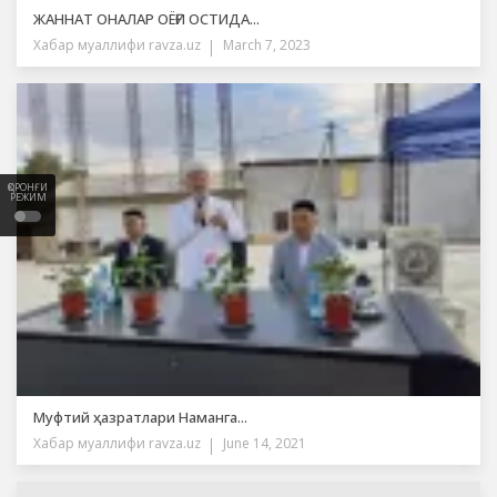
ЖАННАТ ОНАЛАР ОЁҒИ ОСТИДА...
Хабар муаллифи
ravza.uz
March 7, 2023
ҚОРОНҒИ
РЕЖИМ
Муфтий ҳазратлари Наманга...
Хабар муаллифи
ravza.uz
June 14, 2021