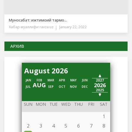
Муносабат: ижтимоий тармо...
Хабар муаллифи
ravza.uz
January 22, 2022
АРХИВ
August 2026
2028
2027
JAN
FEB
MAR
APR
MAY
JUN
AUG
2026
JUL
SEP
OCT
NOV
DEC
2025
2024
SUN
MON
TUE
WED
THU
FRI
SAT
1
2
3
4
5
6
7
8