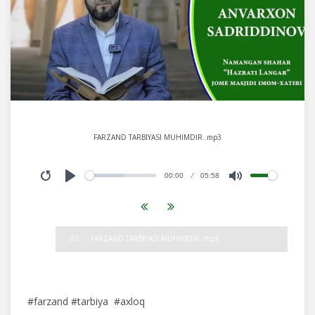
FARZAND TARBIYASI MUHIMDIR..mp3
00:00
05:58
Restart
Play
Mute
01.
FARZAND TARBIYASI MUHIMDIR..mp3
#farzand #tarbiya #axloq