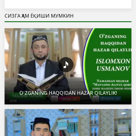
СИЗГА ҲАМ ЁҚИШИ МУМКИН
OʻZGANING HAQQIDAN HAZAR QILAYLIK!
ТАЪЛИМ ТАРБИЯ