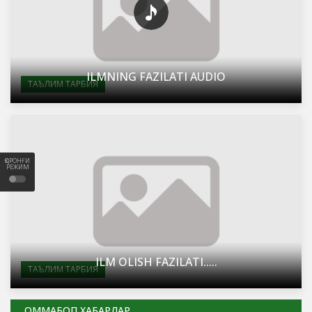
ILMNING FAZILATI AUDIO
ТАЪЛИМ ТАРБИЯ
ҚОРОНҒИ
РЕЖИМ
ILM OLISH FAZILATI.....
ТАЪЛИМ ТАРБИЯ
ОММАБОП ХАБАРЛАР