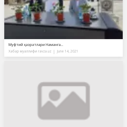
Муфтий ҳазратлари Наманга...
Хабар муаллифи
ravza.uz
June 14, 2021