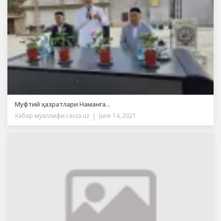
Муфтий ҳазратлари Наманга...
Хабар муаллифи
ravza.uz
June 14, 2021