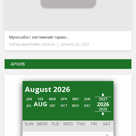
Муносабат: ижтимоий тармо...
Хабар муаллифи
ravza.uz
January 22, 2022
АРХИВ
August 2026
2028
2027
JAN
FEB
MAR
APR
MAY
JUN
AUG
2026
JUL
SEP
OCT
NOV
DEC
2025
2024
SUN
MON
TUE
WED
THU
FRI
SAT