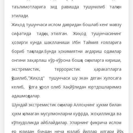
таълимотларига зид равишда тушунилиб талқин
этилади.
Жиҳод тушунчаси ислом давридан бошлаб кенг мавзу
сифатида тадқиқ этилган. Жиҳод тушунчасининг
ҳозирги кунда шаклланиши Ибн Таймия ғояларига
бориб тақалади.Бунда ҳокимиятни ағдариш одамлар
онгини заҳарлаш кўр-кўрона бошқа оқимларга кириши,
экстремистик, террористик ҳаракатларга
қўшилиб,"Жиҳод" тушунчаси шу экан деган хулосага
келиб, қўлга қурол олиб Хақ йўлидан юртдошларимиз
адашмоқдалар.
Шундай экстремистик оқимлар Аллоҳнинг ҳукми билан
ҳукм қилмаган мусулмонларни куфрда, жоҳилликда ва
кўпхудоликда айблайдилар. Уларнинг фикрича ислом
ер юзидан бундан неча юзлаб йиллар илгари йўқ