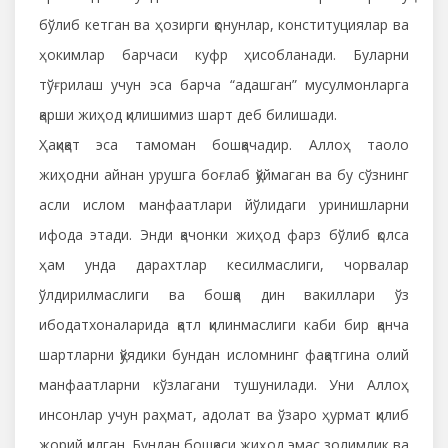
бўлиб кетган ва ҳозирги қонунлар, конституциялар ва
ҳокимлар барчаси куфр ҳисобланади. Буларни
тўғрилаш учун эса барча “адашган” мусулмонларга
қарши жиҳод қилишимиз шарт деб билишади.
Ҳақиқат эса тамоман бошқачадир. Аллоҳ таоло
жиҳодни айнан урушга боғлаб қўймаган ва бу сўзнинг
асли ислом манфаатлари йўлидаги уринишларни
ифода этади. Энди қачонки жиҳод фарз бўлиб қолса
ҳам унда дарахтлар кесилмаслиги, чорвалар
ўлдирилмаслиги ва бошқа дин вакиллари ўз
ибодатхоналарида қатл қилинмаслиги каби бир қанча
шартларни қўядики бундан исломнинг фақатгина олий
манфаатларни кўзлагани тушунилади. Уни Аллоҳ
инсонлар учун раҳмат, адолат ва ўзаро ҳурмат қилиб
жорий қилган. Бундан бошқаси жиҳод эмас золимлик ва