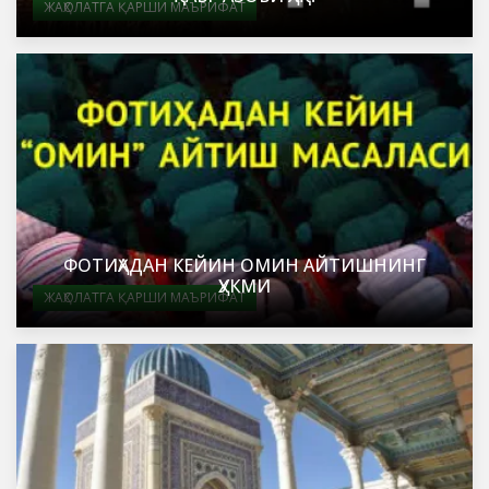
ЖАҲОЛАТГА ҚАРШИ МАЪРИФАТ
ФОТИҲАДАН КЕЙИН ОМИН АЙТИШНИНГ
ҲУКМИ
ЖАҲОЛАТГА ҚАРШИ МАЪРИФАТ