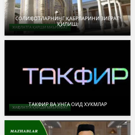
СОЛИҲ ЗОТЛАРНИНГ ҚАБРЛАРИНИ ЗИЁРАТ
ҚИЛИШ.
ЖАҲОЛАТГА ҚАРШИ МАЪРИФАТ
ТАКФИР ВА УНГА ОИД ХУКМЛАР
ЖАҲОЛАТГА ҚАРШИ МАЪРИФАТ