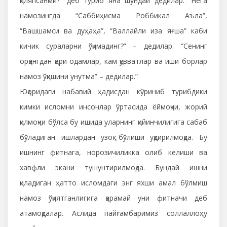
қиляпсанми?” деб туриб яна шундай дедилар: “Нега
намозингда “Саббиҳисма Роббикал Аъла”,
“Вашшамси ва дуҳаҳа”, “Валлайли иза яғша” каби
кичик сураларни ўқимадинг?” – дедилар. “Сенинг
орқангдан қари одамлар, кам қувватлар ва иши борлар
намоз ўқишини унутма” – дедилар.”
Юқоридаги набавий ҳадисдан кўриниб турибдики
кимки исломни инсонлар ўртасида ёймоқчи, жорий
қилмоқчи бўлса бу ишида уларнинг қийинчилигига сабаб
бўладиган ишлардан узоқ бўлиши уқдирилмоқда. Бу
ишнинг фитнага, норозичиликка олиб келиши ва
хавфли экани тушунтирилмоқда. Бундай ишни
қиладиган ҳатто исломдаги энг яхши амал бўлмиш
намоз ўқиятганлигига қарамай уни фитначи деб
атамоқдалар. Аслида пайғамбаримиз соллаллоҳу