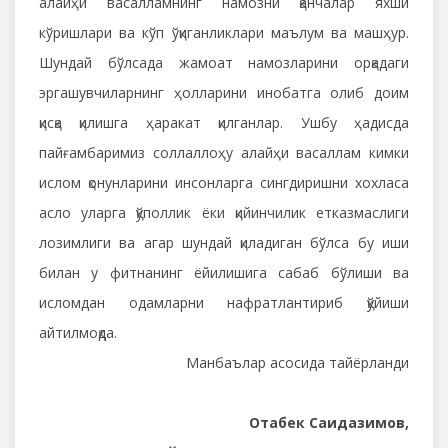
алайҳи васалламнинг намозни қанчалар яхши
кўришлари ва кўп ўқиганликлари маълум ва машҳур.
Шундай бўлсада жамоат намозларини орқадаги
эргашувчиларнинг ҳолларини инобатга олиб доим
қисқа қилишга ҳаракат қилганлар. Ушбу ҳадисда
пайғамбаримиз соллаллоҳу алайҳи васаллам кимки
ислом қонунларини инсонларга сингдиришни хохласа
асло уларга қўполлик ёки қийинчилик етказмаслиги
лозимлиги ва агар шундай қиладиган бўлса бу иши
билан у фитнанинг ёйилишига сабаб бўлиши ва
исломдан одамларни нафратлантириб қўйиши
айтилмоқда.
Манбаълар асосида тайёрланди
Отабек Саидазимов,