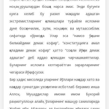
ноҳақ урушлардан бошқа нарса эмас. Энди бугунги
кунга келиб бу разил мақсадли адашган
экстремистларнинг қилмишлари туфайли исломни
дунё босқинчилик, зулм, ноҳақлик ва мутаассиблик
сифатида кўрмоқда. Улар эса “намоз ўқишни
билмайдими демак кофир”, “конституцияга амал
қиладими демак кофир” ҳатто “соқоли йўқми демак
адашган” деб иддао қилишдан чарчашмаяптилар.
Буларнинг исломга келтираётган зарарларининг
чегараси йўқ афсуски.
Бир ҳадис мисолида уларнинг йўллари нақадар хато ва
нақадар суннатдан узоқлигини исботлаб берамиз инша
Аллоҳ. Муҳаддислар имоми имом Бухорий
раҳматуллоҳи алайҳ ўзларининг машҳур сахихларида
Жобир ибн Абдуллоҳ ал-Ансорийдан қуйидаги сахих