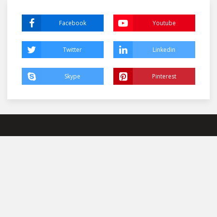
Facebook
Youtube
Twitter
Linkedin
Skype
Pinterest
БИЗ ҲАҚИМИЗДА
Наманган шахри
umi-namangan@mail.ru