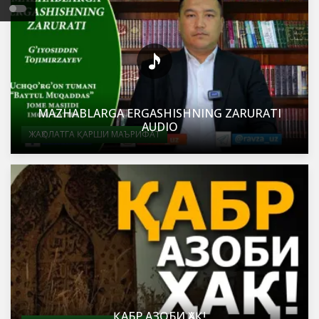
MAZHABLARGA ERGASHISHNING ZARURATI
AUDIO
ЖАҲОЛАТГА ҚАРШИ МАЪРИФАТ
ҚАБР АЗОБИ ҲАҚ!