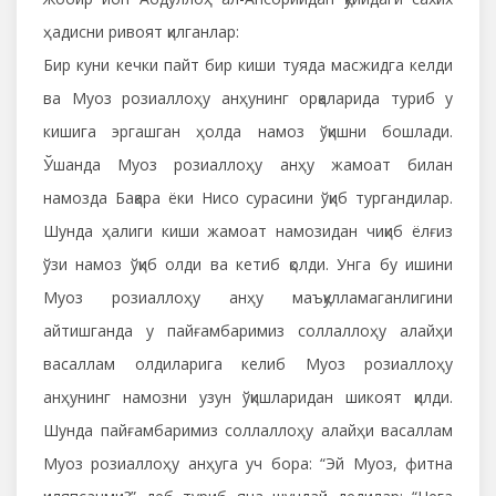
ҳадисни ривоят қилганлар:
Бир куни кечки пайт бир киши туяда масжидга келди
ва Муоз розиаллоҳу анҳунинг орқаларида туриб у
кишига эргашган ҳолда намоз ўқишни бошлади.
Ўшанда Муоз розиаллоҳу анҳу жамоат билан
намозда Бақара ёки Нисо сурасини ўқиб тургандилар.
Шунда ҳалиги киши жамоат намозидан чиқиб ёлғиз
ўзи намоз ўқиб олди ва кетиб қолди. Унга бу ишини
Муоз розиаллоҳу анҳу маъқулламаганлигини
айтишганда у пайғамбаримиз соллаллоҳу алайҳи
васаллам олдиларига келиб Муоз розиаллоҳу
анҳунинг намозни узун ўқишларидан шикоят қилди.
Шунда пайғамбаримиз соллаллоҳу алайҳи васаллам
Муоз розиаллоҳу анҳуга уч бора: “Эй Муоз, фитна