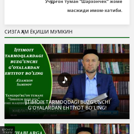
Учқўрғон туман “Шархончек” жоме
масжиди имом-хатиби.
СИЗГА ҲАМ ЁҚИШИ МУМКИН
IJTIMOIY TARMOQDAGI BUZG'UNCHI
G'OYALARDAN EHTIYOT BO'LING!
ЖАҲОЛАТГА ҚАРШИ МАЪРИФАТ
ҚОРОНҒИ
РЕЖИМ