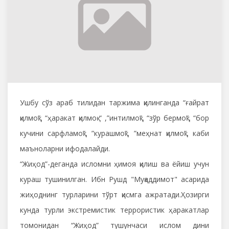
Ушбу сўз араб тилидан таржима қилинганда “ғайрат
қилмоқ”, “ҳаракат қилмоқ “ ,”интилмоқ”, “зўр бермоқ”, “бор
кучини сарфламоқ”, ”курашмоқ”, ”меҳнат қилмоқ”, каби
маъноларни ифодалайди.
“Жиҳод”-деганда исломни ҳимоя қилиш ва ёйиш учун
кураш тушинилган. Ибн Рушд "Муқаддимот" асарида
жиҳоднинг турларини тўрт қисмга ажратади.Ҳозирги
кунда турли экстремистик террористик ҳаракатлар
томонидан “Жиҳод” тушунчаси ислом дини