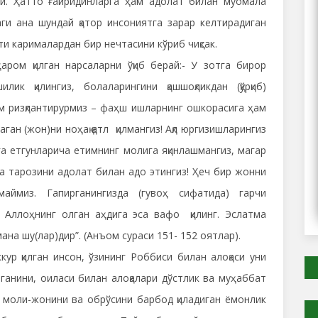
ди. Ҳатто ғайридинларга ҳам адолат билан муомала
аги ана шундай қатор инсониятга зарар келтирадиган
ти карималардан бир нечтасини кўриб чиқсак.
ҳаром қилган нарсаларни ўқиб берай:- У зотга бирор
лик қилингиз, болаларингини қашшоқликдан (қўрқиб)
ам ризқлантирурмиз – фаҳш ишларнинг ошкорасига ҳам
аган (жон)ни ноҳақ қатл қилмангиз! Ақл юргизишларингиз
яга етгунларича етимнинг молига яқинлашмангиз, магар
ва тарозини адолат билан адо этингиз! Ҳеч бир жонни
лмаймиз. Гапирганингизда (гувоҳ сифатида) гарчи
! Аллоҳнинг олган аҳдига эса вафо қилинг. Эслатма
ана шу(лар)дир”. (Анъом сураси 151- 152 оятлар).
 қилган инсон, ўзининг Роббиси билан алоқаси уни
лганини, оиласи билан алоқалари дўстлик ва муҳаббат
 моли-жонини ва обрўсини барбод қиладиган ёмонлик