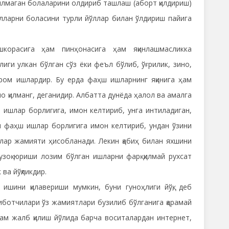
ғилмаган болаларини олдириб ташлаш (аборт қилдириш)
ёлларни боласини турли йўллар билан ўлдириш пайига
корасига ҳам пинҳонасига ҳам яқинлашмасликка
лиги улкан бўлган сўз ёки феъл бўлиб, ўғрилик, зино,
аром ишлардир. Бу ерда фаҳш ишларнинг яқинига ҳам
о қилманг, деганидир. Албатта дунёда ҳалол ва амалга
ишлар борлигига, имон келтириб, унга интиладиган,
н фаҳш ишлар борлигига имон келтириб, ундан ўзини
лар жамияти ҳисобланади. Лекин қабиҳ билан яхшини
узоқ юриши лозим бўлган ишларни фарқ қилмай рухсат
ва йўқликдир.
 ишини қилавериши мумкин, буни гуноҳлиги йўқ, деб
иботчилари ўз жамиятлари бузилиб бўлганига қарамай
ам жалб қилиш йўлида барча воситалардан интернет,