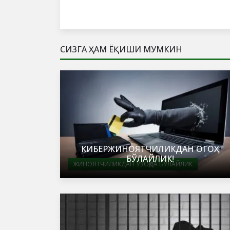
СИЗГА ҲАМ ЁҚИШИ МУМКИН
КИБЕРЖИНОЯТЧИЛИКДАН ОГОҲ
БЎЛАЙЛИК!
ЖИНОЯТЧИЛИКДАН УЗОҚДА БЎЛАЙЛИК