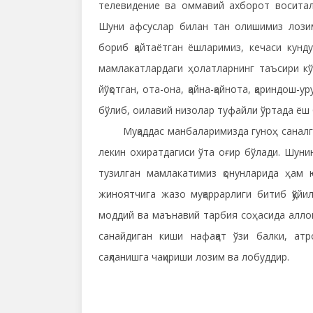
телевидение ва оммавий ахборот воситала
Шуни афсуслар билан тан олишимиз лозим
бориб қайтаётган ёшларимиз, кечаси кунд
мамлакатлардаги ҳолатларнинг таъсири кўр
йўқотган, ота-она, қайна-қайнота, қариндош-ур
бўлиб, оилавий низолар туфайли ўртада ёш 
Муқаддас манбаларимизда гуноҳ саналган
лекин охиратдагиси ўта оғир бўлади. Шуни
тузилган мамлакатимиз қонунларида ҳам ю
жиноятчига жазо муқаррарлиги битиб қўйи
моддий ва маънавий тарбия соҳасида аллом
санайдиган киши нафақат ўзи балки, ат
сақланишга чақириши лозим ва лобуддир.