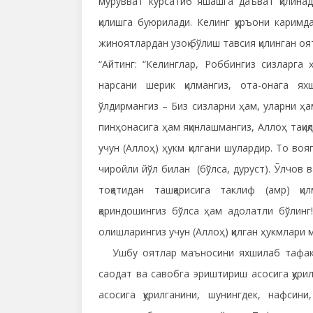
мурувват кўрсатиб яшашга даъват қилина
қилишга буюрилади. Келинг қуръони каримд
жиноятлардан узоқ бўлиш тавсия қилинган оя
“Айтинг: “Келинглар, Роббингиз сизларга 
нарсани шерик қилмангиз, ота-онага яхши
ўлдирмангиз – Биз сизларни ҳам, уларни ҳ
пинҳонасига ҳам яқинлашмангиз, Аллоҳ тақиқл
учун (Аллоҳ) ҳукм қилгани шулардир. То во
чиройли йўл билан (бўлса, дуруст). Ўлчов 
тоқатидан ташқарисига таклиф (амр) қи
қариндошингиз бўлса ҳам адолатли бўлинг
олишларингиз учун (Аллоҳ) қилган ҳукмлари м
Ушбу оятлар маъносини яхшилаб тафаккур
саодат ва савобга эриштириш асосига қури
асосига қурилганини, шунингдек, нафсини,