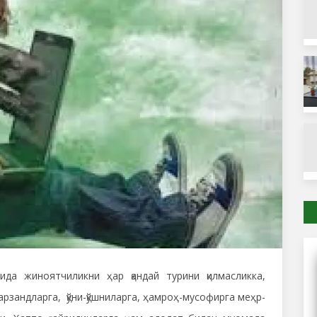
да жиноятчиликни ҳар қандай турини қилмасликка,
арзандларга, қўни-қўшниларга, ҳамроҳ-мусофирга меҳр-