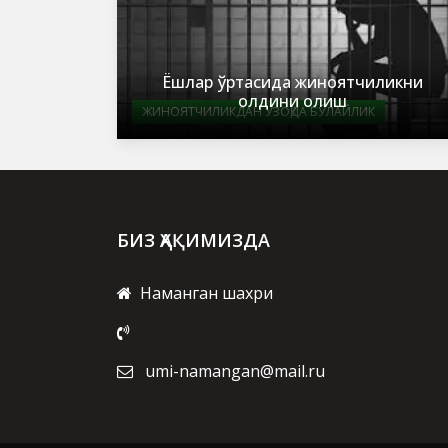
Ёшлар ўртасида жиноятчиликни
олдини олиш
ЖИНОЯТЧИЛИКДАН УЗОҚДА БЎЛАЙЛИК
БИЗ ҲАҚИМИЗДА
Наманган шахри
umi-namangan@mail.ru