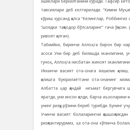
эшиклари беркилганини кўради. Тафсир кит
тавсиялари деб келтирилади. “Кимни Муҳа
кўриш хурсанд қилса “Келинглар, Роббингиз 
“шоядки тақводор бўлсаларинг” гача ўқисин
ривоят қилган).
Табиийки, биринчи Аллоҳга бирон бир нар
асоси Уни бир деб билишда эканлигини, ун
гуноҳ, Аллоҳга нисбатан жиноят эканлигини
Иккинчи васият ота-онага яхшилик қилиш,
қилишга буюрилаётгани ота-онанинг хизма
Албатта ҳар қандай неъмат бергувчига 
яратди, уни инсон қилди, барча аъзоларини 
унинг ризқу-рўзини бериб турибди. Бунинг уч
Учинчи васият болаларингни қашшоқликдан 
ризқлантирурмиз, ҳа ота-она кўпинча болал