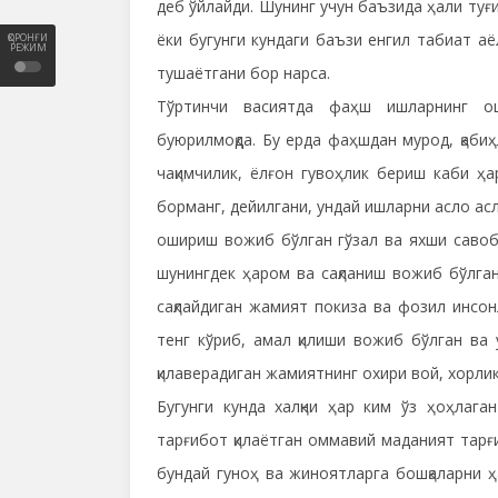
деб ўйлайди. Шунинг учун баъзида ҳали ту
ёки бугунги кундаги баъзи енгил табиат а
ҚОРОНҒИ
РЕЖИМ
тушаётгани бор нарса.
Тўртинчи васиятда фаҳш ишларнинг ош
буюрилмоқда. Бу ерда фаҳшдан мурод, қабиҳ
чақимчилик, ёлғон гувоҳлик бериш каби ҳ
борманг, дейилгани, ундай ишларни асло асл
ошириш вожиб бўлган гўзал ва яхши савоб 
шунингдек ҳаром ва сақланиш вожиб бўлга
сақлайдиган жамият покиза ва фозил инсон
тенг кўриб, амал қилиши вожиб бўлган ва 
қилаверадиган жамиятнинг охири вой, хорлик 
Бугунги кунда халқни ҳар ким ўз ҳоҳлаган
тарғибот қилаётган оммавий маданият тарғ
бундай гуноҳ ва жиноятларга бошқаларни ҳ