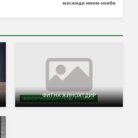
масжиди имом-ноиби
ФИТНА ЖИНОЯТДИР
ЖИНОЯТЧИЛИКДАН УЗОҚДА БЎЛАЙЛИК