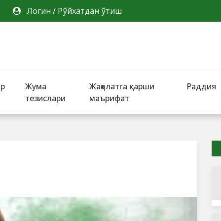
Логин
/
Рўйхатдан ўтиш
ар
Жума
Жаҳолатга қарши
Раддия
тезислари
маърифат