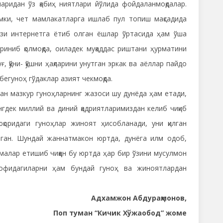
ридан ўз қабиҳ ниятлари йўлида фойдаланмоқдалар.
ки, чет мамлакатларга ишлаб пул топиш мақсадида
узи интернетга ётиб олган ёшлар ўртасида ҳам ўша
иниб қолмоқда, оиладек муқаддас риштани ҳурматини
уғ, қўни- қўшни ҳақларини унутган эркак ва аёллар пайдо
бегуноҳ гўдаклар азият чекмоқда.
 мазкур гуноҳларнинг жазоси шу дунёда ҳам етади,
нгдек миллий ва диний қадриятларимиздан келиб чиқиб
қоридаги гуноҳлар жиноят ҳисобланади, уни қилган
лган. Шундай жаннатмакон юртда, дунёга илм одоб,
алар етишиб чиққан бу юртда ҳар бир ўзини мусулмон
рофидагиларни ҳам бундай гуноҳ ва жиноятлардан
Адхамжон Абдураҳмонов,
Поп туман “Кичик Хўжаобод” жоме