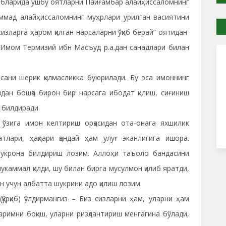
обларида ушбу оятларни Пайғамбар алайҳиссаломнинг
ммад алайҳиссаломнинг муҳрлари урилган васиятини
сизларга ҳаром қилган нарсаларни ўқиб берай” оятидан
. (Имом Термизий ибн Масъуд р.а.дан санадлари билан
сани шерик қилмасликка буюрилади. Бу эса имоннинг
дан бошқа бирон бир нарсага ибодат қилиш, сиғиниш
 билдиради.
 ўзига имон келтириш орқасидан ота-онага яхшилик
тлари, ҳақлари қандай ҳам улуғ эканлигига ишора.
шукрона билдириш лозим. Аллоҳи таъоло бандасини
мукаммал қилди, шу билан бирга мусулмон қилиб яратди,
ун учун албатта шукрини адо қилиш лозим.
(қўрқиб) ўлдирмангиз – Биз сизларни ҳам, уларни ҳам
аримни боқиш, уларни ризқлантириш менгагина бўлади,