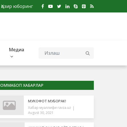
Ҳозир юборинг
Медиа
ОММАБОП ХАБАРЛАР
МУКОФОТ МУБОРАК!
Хабар муаллифи
ravza.uz
August 30, 2021