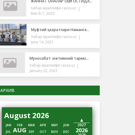
ЖАННАТ ОНАЛАР ОЁҒИ ОСТИДА...
Хабар муаллифи
ravza.uz
March 7, 2023
Муфтий ҳазратлари Наманга...
Хабар муаллифи
ravza.uz
June 14, 2021
Муносабат: ижтимоий тармо...
Хабар муаллифи
ravza.uz
January 22, 2022
АРХИВ
August 2026
2028
2027
JAN
FEB
MAR
APR
MAY
JUN
AUG
2026
JUL
SEP
OCT
NOV
DEC
2025