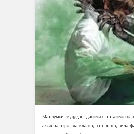
Маълумки муқаддас динимиз таълимотлари
аксинча атрофдагиларга, ота-онага, оила-ф