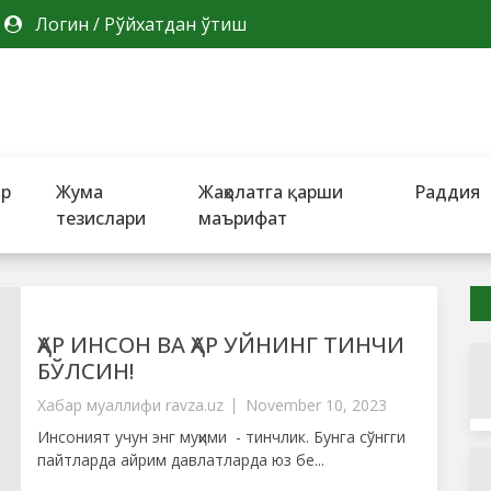
Логин
/
Рўйхатдан ўтиш
ар
Жума
Жаҳолатга қарши
Раддия
тезислари
маърифат
ҲАР ИНСОН ВА ҲАР УЙНИНГ ТИНЧИ
БЎЛСИН!
Хабар муаллифи
ravza.uz
November 10, 2023
Инсоният учун энг муҳими - тинчлик. Бунга сўнгги
пайтларда айрим давлатларда юз бе...