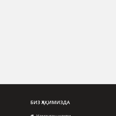
БИЗ ҲАҚИМИЗДА
Наманган шахри