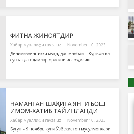
ФИТНА ЖИНОЯТДИР
Хабар муаллифи
ravza.uz
November 10, 2023
Динимизнинг икки муқаддас манбаи – Қуръон ва
суннатда одамлар орасини ислоҳ қилиш...
НАМАНГАН ШАҲРИГА ЯНГИ БОШ
ИМОМ-ХАТИБ ТАЙИНЛАНДИ
Хабар муаллифи
ravza.uz
November 10, 2023
Бугун – 9 ноябрь куни Ўзбекистон мусулмонлари