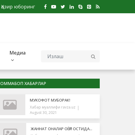
Ҳозир юборинг
Медиа
ОММАБОП ХАБАРЛАР
МУКОФОТ МУБОРАК!
Хабар муаллифи
ravza.uz
August 30, 2021
ЖАННАТ ОНАЛАР ОЁҒИ ОСТИДА...