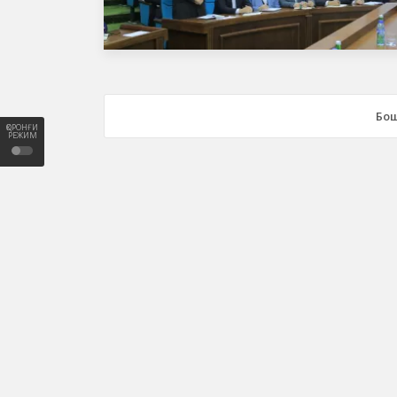
Бош
ҚОРОНҒИ
РЕЖИМ