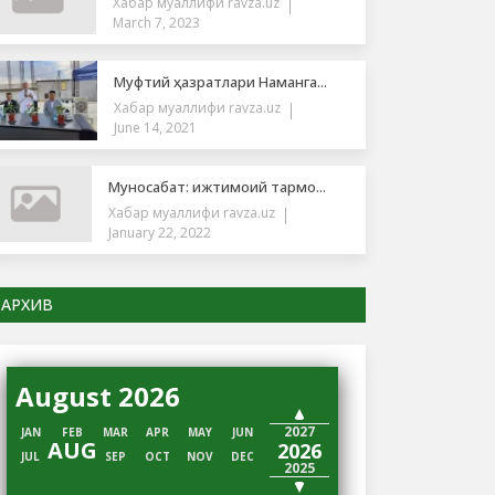
Хабар муаллифи
ravza.uz
March 7, 2023
Муфтий ҳазратлари Наманга...
Хабар муаллифи
ravza.uz
June 14, 2021
Муносабат: ижтимоий тармо...
Хабар муаллифи
ravza.uz
January 22, 2022
АРХИВ
August 2026
2028
2027
JAN
FEB
MAR
APR
MAY
JUN
AUG
2026
JUL
SEP
OCT
NOV
DEC
2025