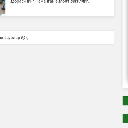
идорасининг Наманган вилоят вакиллиг...
қа ёзувлар йўқ!