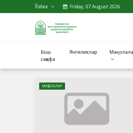
Ўзбек
Friday, 07 August 2026
Бош
Янгиликлар
Мақолал
саҳифа
МАҚОЛАЛАР